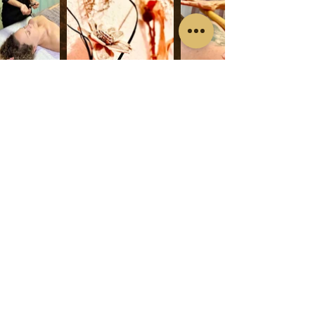
WhatsApp: 622727050
divergentherapy@gmail.com
Make a Booking
Av.País Valenciano 22, 03140 Guardamar del
Segura, Alicante
© 2024 por Divergentherapy